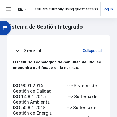
Skip to main content
You are currently using guest access
Log in
Side panel
Sistema de Gestión Integrado
Open course index
Topic outline
General
Collapse all
El Instituto Tecnológico de San Juan del Río se
encuentra certificado en la normas:
ISO 9001:2015 --> Sistema de
Gestión de Calidad
ISO 14001:2015 --> Sistema de
Gestión Ambiental
ISO 50001:2018 --> Sistema de
Gestión de Energía