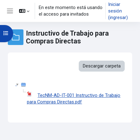
Saltar al contenido principal
Iniciar
En este momento está usando
sesión
el acceso para invitados
Pánel lateral
(ingresar)
Instructivo de Trabajo para
Abrir índice del curso
Compras Directas
Descargar carpeta
TecNM-AD-IT-001 Instructivo de Trabajo
para Compras Directas.pdf