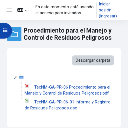
Saltar al contenido principal
Iniciar
En este momento está usando
sesión
el acceso para invitados
Pánel lateral
(ingresar)
Procedimiento para el Manejo y
Abrir índice del curso
Control de Residuos Peligrosos
Descargar carpeta
TecNM-GA-PR-06 Procedimiento para el
Manejo y Control de Residuos Peligrosos.pdf
TecNM-GA-PR-06-01 Informe y Registro
de Residuos Peligrosos.xlsx