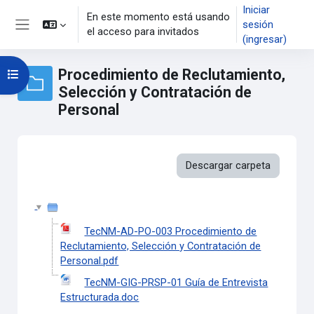
Saltar al contenido principal
Iniciar
En este momento está usando
sesión
el acceso para invitados
Pánel lateral
(ingresar)
Procedimiento de Reclutamiento,
Abrir índice del curso
Selección y Contratación de
Personal
Descargar carpeta
TecNM-AD-PO-003 Procedimiento de
Reclutamiento, Selección y Contratación de
Personal.pdf
TecNM-GIG-PRSP-01 Guía de Entrevista
Estructurada.doc