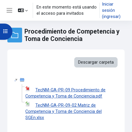
Saltar al contenido principal
Iniciar
En este momento está usando
sesión
el acceso para invitados
Pánel lateral
(ingresar)
Procedimiento de Competencia y
Abrir índice del curso
Toma de Conciencia
Descargar carpeta
TecNM-GA-PR-09 Procedimiento de
Competencia y Toma de Conciencia.pdf
TecNM-GA-PR-09-02 Matriz de
Competencia y Toma de Conciencia del
SGEn.xlsx