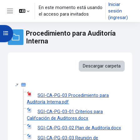
Saltar al contenido principal
Iniciar
En este momento está usando
sesión
el acceso para invitados
Pánel lateral
(ingresar)
Procedimiento para Auditoría
Abrir índice del curso
Interna
Descargar carpeta
SGI-CA-PG-03 Procedimiento para
Auditoría Interna.pdf
SGI-CA-PG-03-01 Criterios para
Califcación de Auditores.docx
SGI-CA-PG-03-02 Plan de Auditoría.docx
SGI-CA-PG-03-03 Reunión de