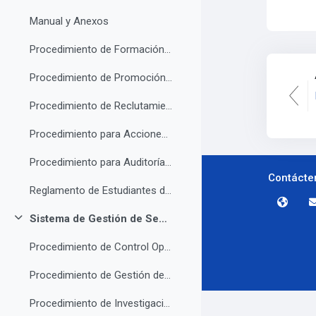
Manual y Anexos
Procedimiento de Formación y Actualización del Capital Humano
Procedimiento de Promoción, Ascenso y Permanencia
Procedimiento de Reclutamiento, Selección y Contratación de Personal
Procedimiento para Acciones Correctivas y-o Correcciones
Procedimiento para Auditoría Interna
Contácte
Reglamento de Estudiantes del Tecnológico Nacional de México
Sistema de Gestión de Seguridad y Salud en el Trabajo
Colapsar
Procedimiento de Control Operacional
Procedimiento de Gestión de Proveedores de Servicio Externo
Procedimiento de Investigación de Accidentes