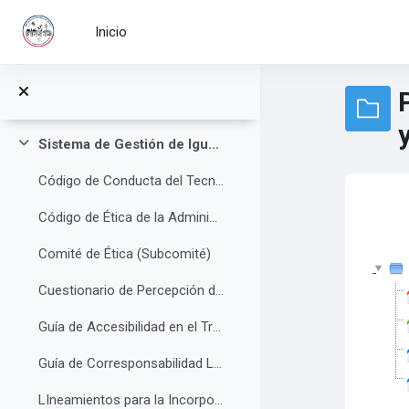
Saltar al contenido principal
Inicio
Procedimiento para Auditoría Interna
Procedimiento para la Planificación Energética
Procedimiento para la Revisión por Dirección y Valoración de la Mejora Continua
Sistema de Gestión de Igualdad de Genero y no Discriminación
Colapsar
Código de Conducta del Tecnológico Nacional de México
Código de Ética de la Administración Pública Federal
Comité de Ética (Subcomité)
Cuestionario de Percepción de Clima Laboral y no Discriminación
Guía de Accesibilidad en el Trabajo
Guía de Corresponsabilidad Laboral, Familiar y Personal
LIneamientos para la Incorporación del Lenguaje Incluyente