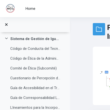
Skip to main content
Home
Procedimiento para Auditoría Interna
Procedimiento para la Planificación Energética
Procedimiento para la Revisión por Dirección y Valoración de la Mejora Continua
Sistema de Gestión de Igualdad de Genero y no Discriminación
Collapse
Código de Conducta del Tecnológico Nacional de México
Código de Ética de la Administración Pública Federal
Comité de Ética (Subcomité)
Cuestionario de Percepción de Clima Laboral y no Discriminación
Guía de Accesibilidad en el Trabajo
Guía de Corresponsabilidad Laboral, Familiar y Personal
LIneamientos para la Incorporación del Lenguaje Incluyente